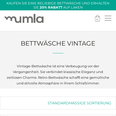
KAUFEN SIE EINE BELIEBIGE BETTWÄSCHE UND ERHALTEN
SIE
20
% RABATT
AUF LAKEN
BETTWÄSCHE VINTAGE
Vintage-Bettwäsche ist eine Verbeugung vor der
Vergangenheit. Sie verbindet klassische Eleganz und
zeitlosen Charme. Retro-Bettwäsche schafft eine gemütliche
und stilvolle Atmosphäre in Ihrem Schlafzimmer.
STANDARDMÄSSIGE SORTIERUNG
Standardmäßige Sortierung
Nach Beliebtheit sortieren