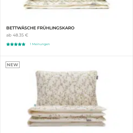
BETTWÄSCHE FRÜHLINGSKARO
ab
48.35 €
1
Meinungen
Bewertet mit
1
5.00
NEW
von 5,
basierend auf
Kundenbewertung