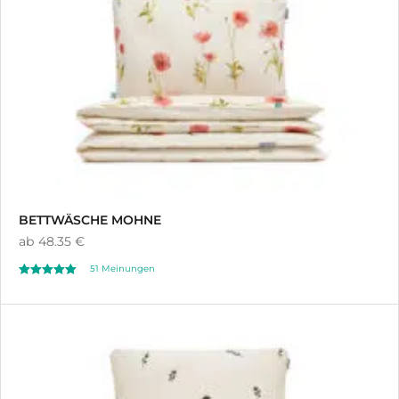
Kundenbewertungen
BETTWÄSCHE MOHNE
ab
48.35 €
51
Meinungen
Bewertet mit
51
5.00
von 5,
basierend auf
Kundenbewertungen