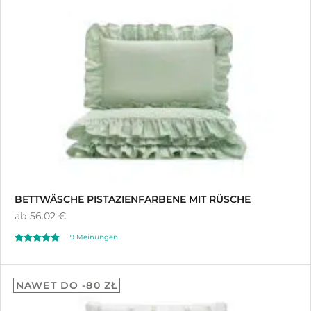
von 5,
basierend
auf
Kundenbewertungen
BETTWÄSCHE PISTAZIENFARBENE MIT RÜSCHE
ab
56.02 €
9
Meinungen
Bewertet mit
9
4.89
NAWET DO -80 ZŁ
von 5,
basierend auf
Kundenbewertungen