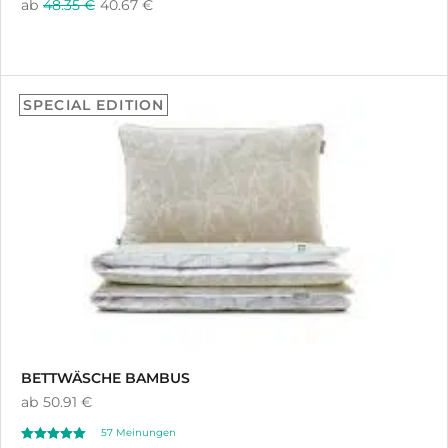
ab
48.35 €
40.67 €
SPECIAL EDITION
BETTWÄSCHE BAMBUS
ab
50.91 €
57
Meinungen