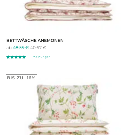
BETTWÄSCHE ANEMONEN
ab
48.35 €
40.67 €
1
Meinungen
Bewertet mit
1
5.00
BIS ZU -16%
von 5,
basierend auf
Kundenbewertung