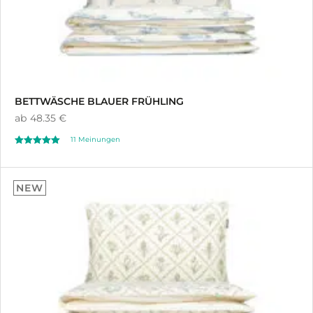
BETTWÄSCHE BLAUER FRÜHLING
ab
48.35 €
11
Meinungen
Bewertet mit
11
5.00
NEW
von 5,
basierend auf
Kundenbewertungen