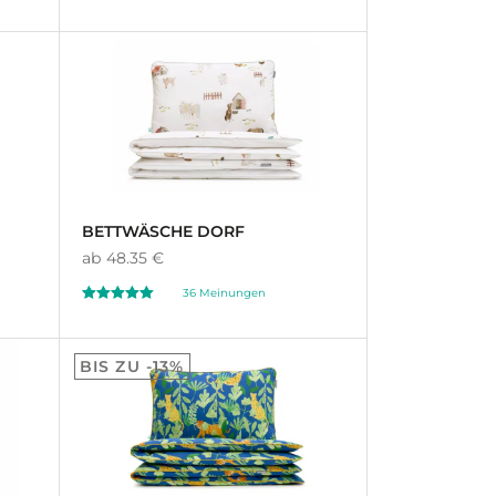
Bewertet mit
106
4.99
von 5, basierend
auf
Kundenbewertungen
BETTWÄSCHE DORF
ab
48.35 €
36
Meinungen
Bewertet mit
36
4.89
BIS ZU -13%
von 5, basierend
auf
Kundenbewertungen