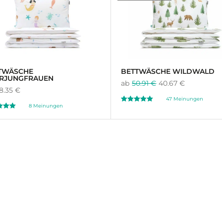
 basierend
von 5, basierend
auf
nbewertungen
Kundenbewertungen
TWÄSCHE
BETTWÄSCHE WILDWALD
RJUNGFRAUEN
ab
50.91 €
40.67 €
8.35 €
47
Meinungen
8
Meinungen
Bewertet mit
et mit
47
5.00
00
von 5, basierend
auf
 basierend
Kundenbewertungen
nbewertungen