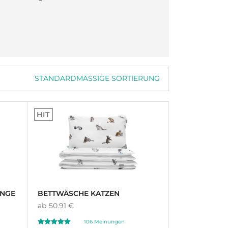
STANDARDMÄSSIGE SORTIERUNG
Standardmäßige Sortierung
Nach Beliebtheit sortieren
Nach durchschnittlicher Bewertung sortieren
HIT
Nach Neuesten sortieren
Nach Preis sortieren: niedrig bis hoch
Nach Preis sortieren: hoch bis niedrig
INGE
BETTWÄSCHE KATZEN
ab
50.91 €
106
Meinungen