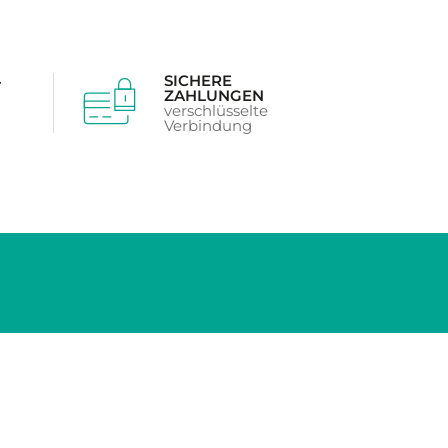
4
SICHERE
ZAHLUNGEN
verschlüsselte
Verbindung