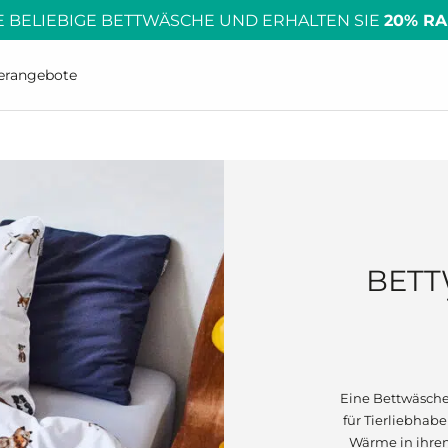
E BELIEBIGE BETTWÄSCHE UND ERHALTEN SIE
20
% RA
erangebote
BETT
Eine Bettwäsche
für Tierliebhab
Wärme in ihre