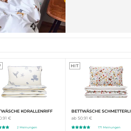
W
HIT
TWÄSCHE KORALLENRIFF
BETTWÄSCHE SCHMETTERL
0.91 €
ab
50.91 €
2
Meinungen
171
Meinungen