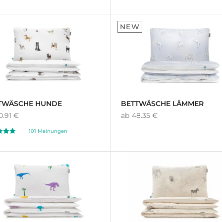
et mit
Bewertet mit
171
00
4.98
NEW
 basierend
von 5, basierend
auf
nbewertungen
Kundenbewertungen
TWÄSCHE HUNDE
BETTWÄSCHE LÄMMER
0.91 €
ab
48.35 €
101
Meinungen
et mit
1
97
 basierend
nbewertungen