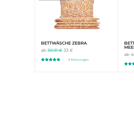
von 5,
auf
von 5, basierend
Kunde
auf
Kundenbewertungen
BETTWÄSCHE ZEBRA
BET
MEE
ab
50.91 €
33 €
ab
4
9
Meinungen
Bewertet mit
Bewert
9
5.00
8
5.
von 5, basierend
auf
von 5,
Kundenbewertungen
auf
Kunde