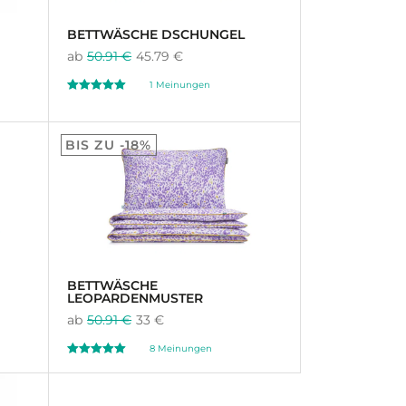
BETTWÄSCHE DSCHUNGEL
ab
50.91 €
45.79 €
1
Meinungen
Bewertet mit
1
5.00
BIS ZU -18%
von 5, basierend
auf
Kundenbewertung
BETTWÄSCHE
LEOPARDENMUSTER
ab
50.91 €
33 €
8
Meinungen
Bewertet mit
8
5.00