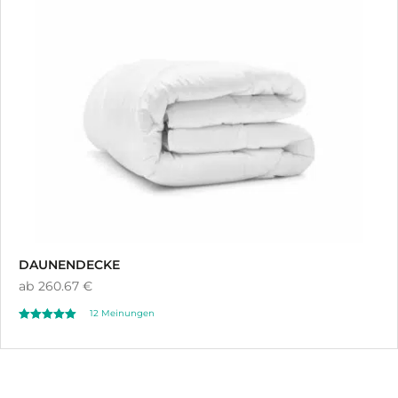
Nach durchschnittlicher Bewertung s
Nach Neuesten sortieren
Nach Preis sortieren: niedrig bis hoch
Nach Preis sortieren: hoch bis niedrig
DAUNENDECKE
ab
260.67 €
12
Meinungen
Bewertet mit
12
5.00
von 5,
basierend auf