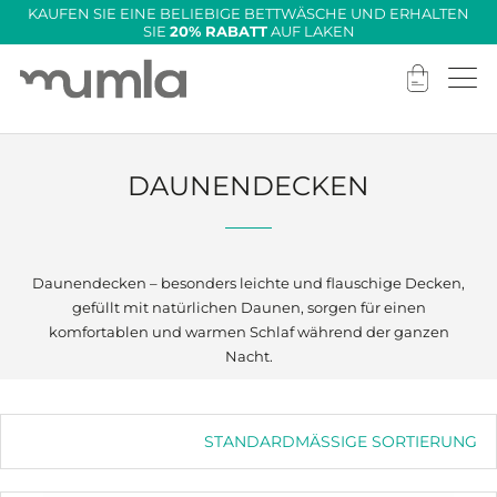
KAUFEN SIE EINE BELIEBIGE BETTWÄSCHE UND ERHALTEN
SIE
20
% RABATT
AUF LAKEN
DAUNENDECKEN
Daunendecken – besonders leichte und flauschige Decken,
gefüllt mit natürlichen Daunen, sorgen für einen
komfortablen und warmen Schlaf während der ganzen
Nacht.
STANDARDMÄSSIGE SORTIERUNG
Standardmäßige Sortierung
Nach Beliebtheit sortieren