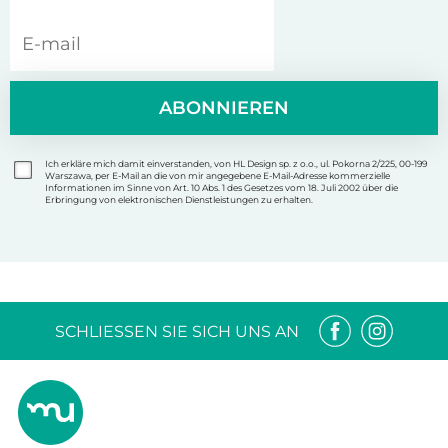
ABONNIEREN
Ich erkläre mich damit einverstanden, von HL Design sp. z o.o., ul. Pokorna 2/225, 00-199
Warszawa, per E-Mail an die von mir angegebene E-Mail-Adresse kommerzielle
Informationen im Sinne von Art. 10 Abs. 1 des Gesetzes vom 18. Juli 2002 über die
Erbringung von elektronischen Dienstleistungen zu erhalten.
SCHLIESSEN SIE SICH UNS AN