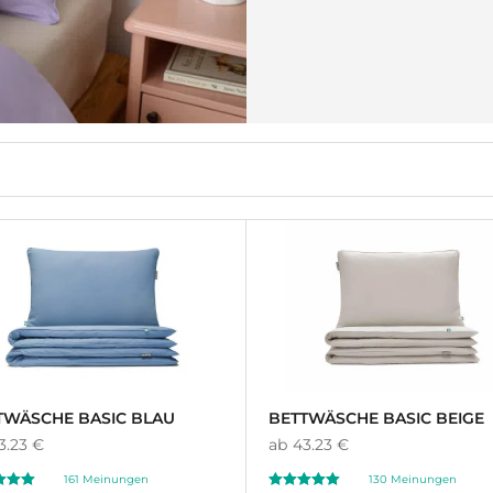
TWÄSCHE BASIC BLAU
BETTWÄSCHE BASIC BEIGE
3.23 €
ab
43.23 €
161
Meinungen
130
Meinungen