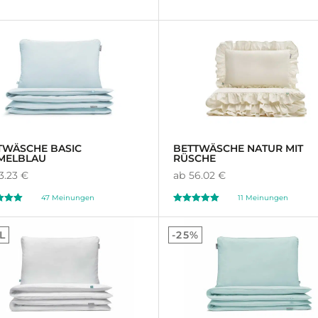
et mit
Bewertet mit
1
130
89
4.97
 basierend
von 5, basierend
auf
nbewertungen
Kundenbewertungen
TWÄSCHE BASIC
BETTWÄSCHE NATUR MIT
MELBLAU
RÜSCHE
3.23 €
ab
56.02 €
47
Meinungen
11
Meinungen
et mit
Bewertet mit
11
91
5.00
L
-25%
 basierend
von 5, basierend
auf
nbewertungen
Kundenbewertungen