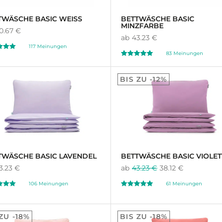
TWÄSCHE BASIC WEISS
BETTWÄSCHE BASIC
MINZFARBE
0.67 €
ab
43.23 €
117
Meinungen
83
Meinungen
et mit
Bewertet mit
7
91
83
4.83
BIS ZU -12%
 basierend
von 5, basierend
nbewertungen
auf
Kundenbewertungen
TWÄSCHE BASIC LAVENDEL
BETTWÄSCHE BASIC VIOLET
3.23 €
ab
43.23 €
38.12 €
106
Meinungen
61
Meinungen
et mit
Bewertet mit
6
61
97
5.00
ZU -18%
BIS ZU -18%