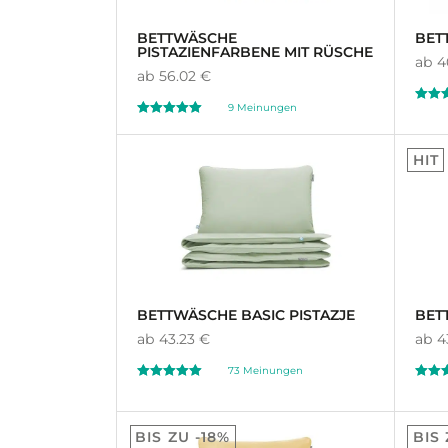
BETTWÄSCHE
BET
PISTAZIENFARBENE MIT RÜSCHE
ab
4
ab
56.02 €
9
Meinungen
Bewert
Bewertet mit
11
4.
9
4.89
HIT
von 5,
auf
von 5, basierend
Kunde
auf
Kundenbewertungen
BETTWÄSCHE BASIC PISTAZJE
BET
ab
43.23 €
ab
4
73
Meinungen
Bewertet mit
Bewert
73
10
4.88
4.
BIS ZU -18%
BIS 