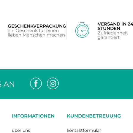
VERSAND IN 2
GESCHENKVERPACKUNG
STUNDEN
ein Geschenk für einen
Zufriedenheit
lieben Menschen machen
garantiert
S AN
INFORMATIONEN
KUNDENBETREUUNG
über uns
kontaktformular