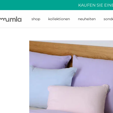
KAUFEN SIE EIN
shop
kollektionen
neuheiten
sond