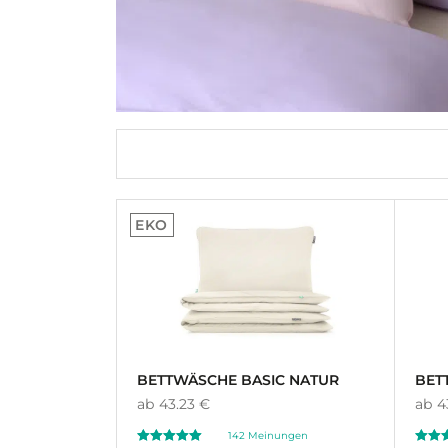
EKO
BETTWÄSCHE BASIC NATUR
BET
ab
43.23 €
ab
4
142
Meinungen