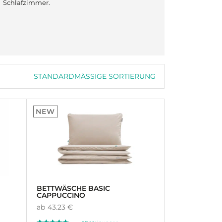
Schlafzimmer.
STANDARDMÄSSIGE SORTIERUNG
Standardmäßige Sortierung
Nach Beliebtheit sortieren
Nach durchschnittlicher Bewertung sortieren
NEW
Nach Neuesten sortieren
Nach Preis sortieren: niedrig bis hoch
Nach Preis sortieren: hoch bis niedrig
BETTWÄSCHE BASIC
CAPPUCCINO
ab
43.23 €