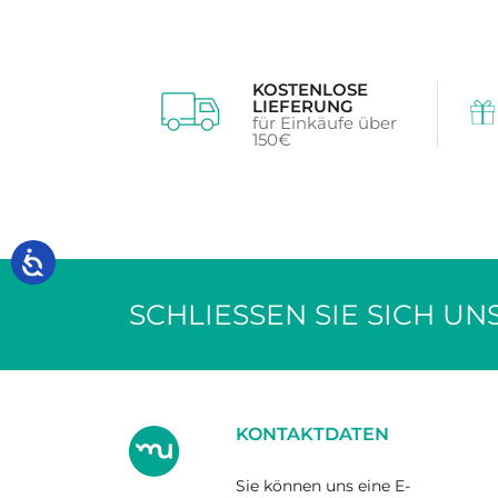
KOSTENLOSE
LIEFERUNG
für Einkäufe über
150€
SCHLIESSEN SIE SICH UN
KONTAKTDATEN
Sie können uns eine E-