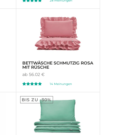
28
Meinungen
Bewertet mit
28
4.64
von 5,
basierend auf
Kundenbewertungen
BETTWÄSCHE SCHMUTZIG ROSA
MIT RÜSCHE
ab
56.02 €
14
Meinungen
Bewertet mit
14
5.00
BIS ZU -30%
von 5, basierend
auf
Kundenbewertungen