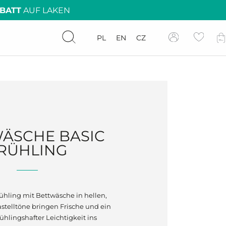
BATT
AUF LAKEN
PL
EN
CZ
ÄSCHE BASIC
RÜHLING
hling mit Bettwäsche in hellen,
astelltöne bringen Frische und ein
ühlingshafter Leichtigkeit ins