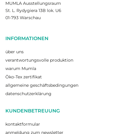
MUMLA Ausstellungsraum
St. L. Rydygiera 13B lok. U6
01-793 Warschau
INFORMATIONEN
über uns
verantwortungsvolle produktion
warum Mumla
Öko-Tex zertifikat
allgemeine geschäftsbedingungen
datenschutzerklärung
KUNDENBETREUUNG
kontaktformular
anmeldung zum newsletter