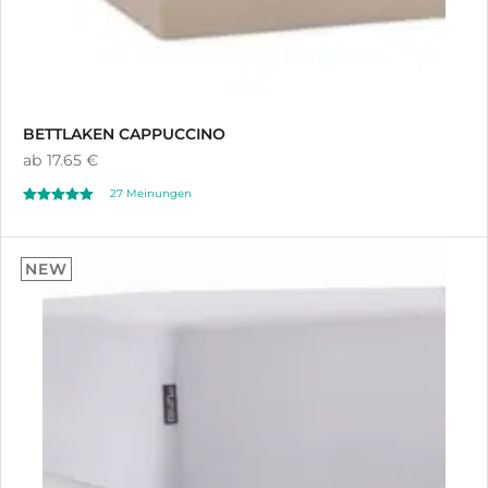
BETTLAKEN CAPPUCCINO
ab
17.65 €
27
Meinungen
Bewertet mit
27
4.85
NEW
von 5,
basierend auf
Kundenbewertungen