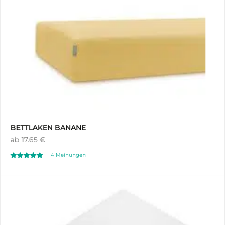
basierend auf
Kundenbewertungen
BETTLAKEN BANANE
ab
17.65 €
4
Meinungen
Bewertet mit
4
5.00
von 5,
basierend auf
Kundenbewertungen