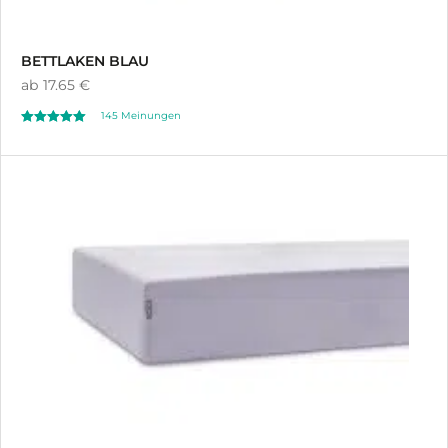
BETTLAKEN BLAU
ab
17.65 €
145
Meinungen
Bewertet mit
145
4.91
von 5,
basierend auf
Kundenbewertungen