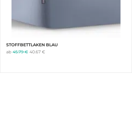
STOFFBETTLAKEN BLAU
ab
45.79 €
40.67 €