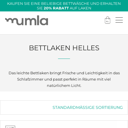
KAUFEN SIE EINE BELIEBIGE BETTWÄSCHE UND ERHALTEN
SIE
20
% RABATT
AUF LAKEN
BETTLAKEN HELLES
Das leichte Bettlaken bringt Frische und Leichtigkeit in das
Schlafzimmer und passt perfekt in Räume mit viel
natürlichem Licht.
STANDARDMÄSSIGE SORTIERUNG
Standardmäßige Sortierung
Nach Beliebtheit sortieren
Nach durchschnittlicher Bewertung s