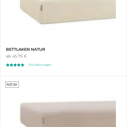
BETTLAKEN NATUR
ab
45.79 €
102
Meinungen
Bewertet mit
102
4.98
NEW
von 5,
basierend auf
Kundenbewertungen