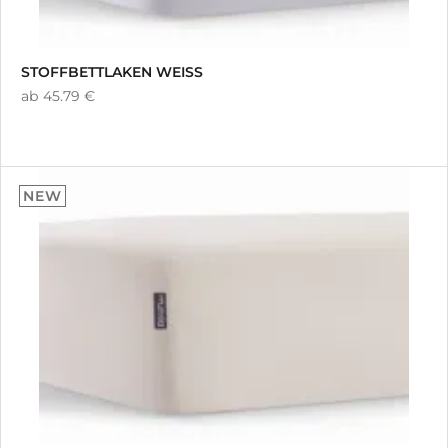
STOFFBETTLAKEN WEISS
ab
45.79 €
NEW